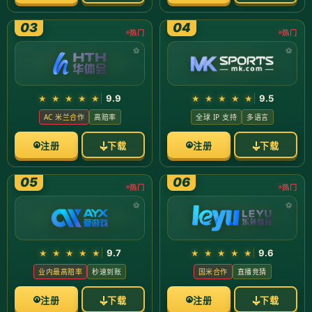
03
04
热门
热门
9.9
9.5
★ ★ ★ ★ ★
★ ★ ★ ★ ★
AC 米兰合作
高赔率
全球 IP 支持
多语言
注册
下载
注册
下载
05
06
热门
热门
9.7
9.6
★ ★ ★ ★ ★
★ ★ ★ ★ ★
业内最高赔率
秒速到账
国米合作
直播竞猜
注册
下载
注册
下载